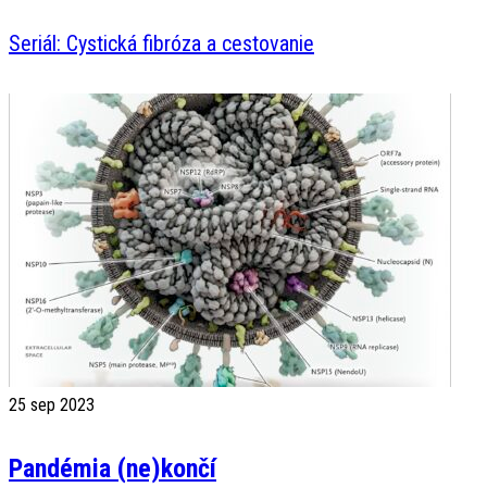
Seriál: Cystická fibróza a cestovanie
25
sep 2023
Pandémia (ne)končí