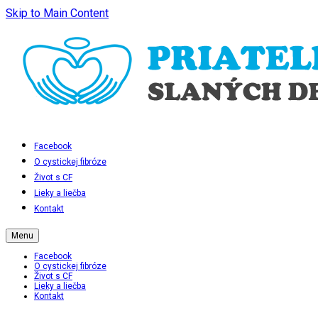
Skip to Main Content
Facebook
O cystickej fibróze
Život s CF
Lieky a liečba
Kontakt
Menu
Facebook
O cystickej fibróze
Život s CF
Lieky a liečba
Kontakt