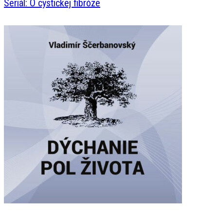
Seriál: O cystickej fibróze