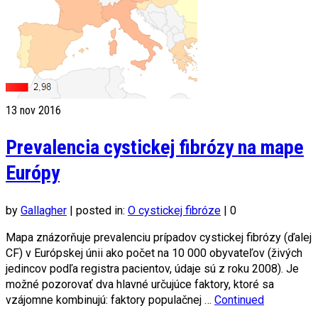
13
nov 2016
Prevalencia cystickej fibrózy na mape
Európy
by
Gallagher
|
posted in:
O cystickej fibróze
|
0
Mapa znázorňuje prevalenciu prípadov cystickej fibrózy (ďalej
CF) v Európskej únii ako počet na 10 000 obyvateľov (živých
jedincov podľa registra pacientov, údaje sú z roku 2008). Je
možné pozorovať dva hlavné určujúce faktory, ktoré sa
vzájomne kombinujú: faktory populačnej …
Continued