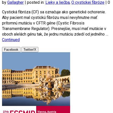
by
Gallagher
|
posted in:
Lieky a liečba
,
O cystickej fibróze
|
0
Cystická fibróza (CF) sa označuje ako genetické ochorenie.
Aby pacient mal cystickú fibrózu musí nevyhnutne mať
prítomnú mutáciu v CFTR géne (Cystic Fibrosis
Transmembrane Regulator). Presnejšie, musí mať mutácie v
oboch alelách génu tak, že jednu mutáciu zdedí od jedného …
Continued
Facebook
Twitter/X