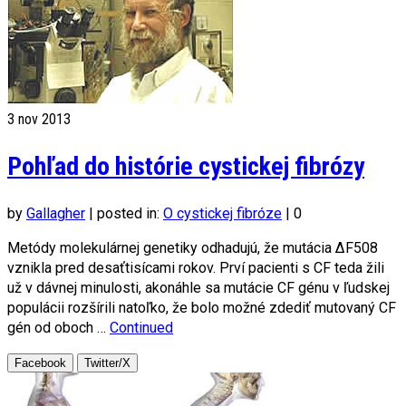
3
nov 2013
Pohľad do histórie cystickej fibrózy
by
Gallagher
|
posted in:
O cystickej fibróze
|
0
Metódy molekulárnej genetiky odhadujú, že mutácia ΔF508
vznikla pred desaťtisícami rokov. Prví pacienti s CF teda žili
už v dávnej minulosti, akonáhle sa mutácie CF génu v ľudskej
populácii rozšírili natoľko, že bolo možné zdediť mutovaný CF
gén od oboch …
Continued
Facebook
Twitter/X