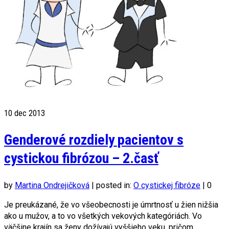
10
dec 2013
Genderové rozdiely pacientov s
cystickou fibrózou – 2.časť
by
Martina Ondrejičková
|
posted in:
O cystickej fibróze
|
0
Je preukázané, že vo všeobecnosti je úmrtnosť u žien nižšia
ako u mužov, a to vo všetkých vekových kategóriách. Vo
väčšine krajín sa ženy dožívajú vyššieho veku, pričom