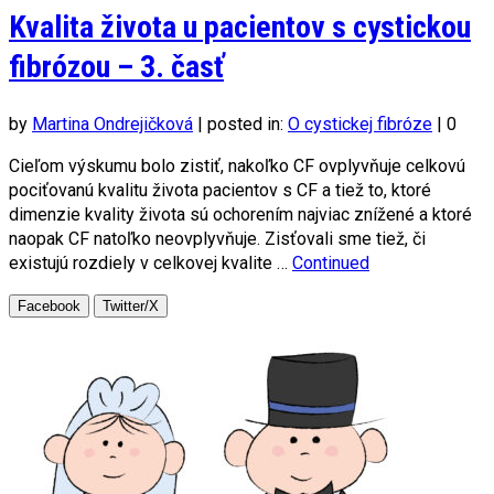
Kvalita života u pacientov s cystickou
fibrózou – 3. časť
by
Martina Ondrejičková
|
posted in:
O cystickej fibróze
|
0
Cieľom výskumu bolo zistiť, nakoľko CF ovplyvňuje celkovú
pociťovanú kvalitu života pacientov s CF a tiež to, ktoré
dimenzie kvality života sú ochorením najviac znížené a ktoré
naopak CF natoľko neovplyvňuje. Zisťovali sme tiež, či
existujú rozdiely v celkovej kvalite …
Continued
Facebook
Twitter/X