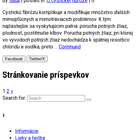
by
Saša
|
posted in:
O cystickej fibróze
|
0
Cystickú fibrózu komplikuje a modifikuje množstvo ďalších
mimopľúcnych a mimotráviacich problémov. K tým
najčastejšie sa vyskytujúcim patria: porucha potných žliaz,
plodnosť, postihnutie kĺbov. Porucha potných žliaz, pri ktorej
vo vývodoch potných žliaz nedochádza k spätnej resorbcii
chloridu a sodíka, preto …
Continued
Facebook
Twitter/X
Stránkovanie príspevkov
1
2
»
Search for:
›
Informácie
Lieky a liečba