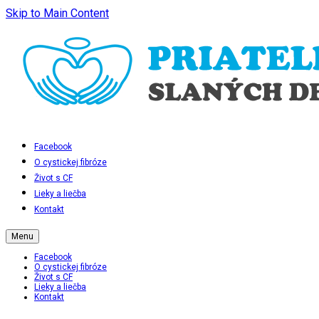
Skip to Main Content
Facebook
O cystickej fibróze
Život s CF
Lieky a liečba
Kontakt
Menu
Facebook
O cystickej fibróze
Život s CF
Lieky a liečba
Kontakt