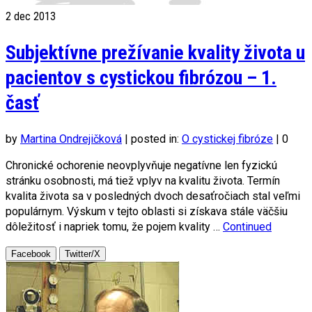
2
dec 2013
Subjektívne prežívanie kvality života u
pacientov s cystickou fibrózou – 1.
časť
by
Martina Ondrejičková
|
posted in:
O cystickej fibróze
|
0
Chronické ochorenie neovplyvňuje negatívne len fyzickú
stránku osobnosti, má tiež vplyv na kvalitu života. Termín
kvalita života sa v posledných dvoch desaťročiach stal veľmi
populárnym. Výskum v tejto oblasti si získava stále väčšiu
dôležitosť i napriek tomu, že pojem kvality …
Continued
Facebook
Twitter/X