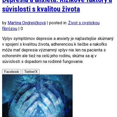
súvislosti s kvalitou života
by
Martina Ondrejičková
|
posted in:
Život s cystickou
fibrózou
|
0
Vplyv symptómov depresie a anxiety je najčastejšie skúmaný
v spojení s kvalitou života, adherenciou k liečbe a nakoľko
môže mať depresia významný vplyv nie len na pacienta s
ochorením ale tiež na celú jeho rodinu, skúma sa aj v
súvislosti s dopadom na rodinné fungovanie.
Facebook
Twitter/X