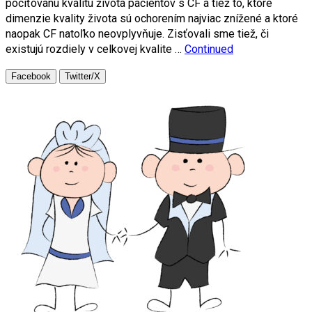
pociťovanú kvalitu života pacientov s CF a tiež to, ktoré
dimenzie kvality života sú ochorením najviac znížené a ktoré
naopak CF natoľko neovplyvňuje. Zisťovali sme tiež, či
existujú rozdiely v celkovej kvalite …
Continued
Facebook
Twitter/X