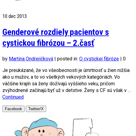
10
dec 2013
Genderové rozdiely pacientov s
cystickou fibrózou – 2.časť
by
Martina Ondrejičková
|
posted in:
O cystickej fibróze
|
0
Je preukázané, že vo všeobecnosti je úmrtnosť u žien nižšia
ako u mužov, a to vo všetkých vekových kategóriách. Vo
väčšine krajín sa ženy dožívajú vyššieho veku, pričom
zvýhodnené začínajú byť už v detstve. Ženy s CF sú však v …
Continued
Facebook
Twitter/X