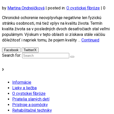
by
Martina Ondrejičková
|
posted in:
O cystickej fibróze
|
0
Chronické ochorenie neovplyvňuje negatívne len fyzickú
stránku osobnosti, má tiež vplyv na kvalitu života. Termín
kvalita života sa v posledných dvoch desaťročiach stal veľmi
populárnym. Výskum v tejto oblasti si získava stále väčšiu
dôležitosť i napriek tomu, že pojem kvality …
Continued
Facebook
Twitter/X
Search for:
›
Informácie
Lieky a liečba
O cystickej fibróze
Priatelia slaných detí
Prístroje a pomôcky
Rehabilitačné techniky