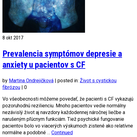
8
okt 2017
Prevalencia symptómov depresie a
anxiety u pacientov s CF
by
Martina Ondrejičková
|
posted in:
Život s cystickou
fibrózou
|
0
Vo všeobecnosti môžeme povedať, že pacienti s CF vykazujú
pozoruhodnú rezilienciu. Mnoho pacientov vedie normálny
nezávislý život aj navzdory každodennej náročnej liečbe a
narušeným pľúcnym funkciám. Tiež psychické fungovanie
pacientov bolo vo viacerých výskumoch zistené ako relatívne
normálne a podobné …
Continued