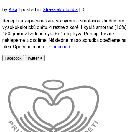
by
Kika
|
posted in:
Strava ako liečba
|
0
Recept na zapečené karé so syrom a smotanou vhodné pre
vysokokalorickú diétu. 4 rezne z karé 1 kyslá smotana (16%)
150 gramov tvrdého syra Soľ, olej Ryža Postup: Rezne
naklepeme a osolíme. Následne mäso sprudka opečieme na
oleji. Opečené mäso …
Continued
Facebook
Twitter/X