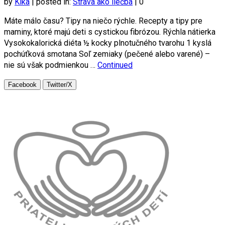
by
Kika
|
posted in:
Strava ako liečba
|
0
Máte málo času? Tipy na niečo rýchle. Recepty a tipy pre
maminy, ktoré majú deti s cystickou fibrózou. Rýchla nátierka
Vysokokalorická diéta ½ kocky plnotučného tvarohu 1 kyslá
pochúťková smotana Soľ zemiaky (pečené alebo varené) –
nie sú však podmienkou …
Continued
Facebook
Twitter/X