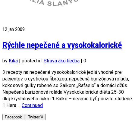
12
jan 2009
Rýchle nepečené a vysokokalorické
by
Kika
|
posted in:
Strava ako liečba
|
0
3 recepty na nepečené vysokokalorické jedlá vhodné pre
pacientov s cystickou fibrózou: nepečená burizónová roláda,
kokosové guľky robené so Salkom „Rafaelo“ a domáci džús.
Nepečená burizónová roláda Vysokokalorická diéta 25-30
dkg kryštálového cukru 1 Salko – nesmie byť použité studené
1 Hera …
Continued
Facebook
Twitter/X