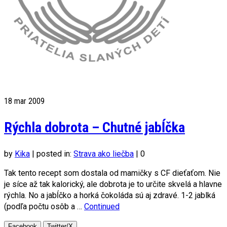
18
mar 2009
Rýchla dobrota – Chutné jabĺčka
by
Kika
|
posted in:
Strava ako liečba
|
0
Tak tento recept som dostala od mamičky s CF dieťaťom. Nie
je síce až tak kalorický, ale dobrota je to určite skvelá a hlavne
rýchla. No a jabĺčko a horká čokoláda sú aj zdravé. 1-2 jablká
(podľa počtu osôb a …
Continued
Facebook
Twitter/X