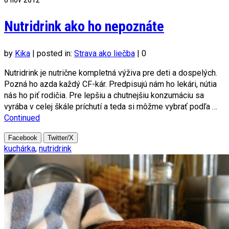
Nutridrink ako ho nepoznáte
by
Kika
|
posted in:
Strava ako liečba
|
0
Nutridrink je nutrične kompletná výživa pre deti a dospelých.
Pozná ho azda každý CF-kár. Predpisujú nám ho lekári, nútia
nás ho piť rodičia. Pre lepšiu a chutnejšiu konzumáciu sa
vyrába v celej škále príchutí a teda si môžme vybrať podľa …
Continued
Facebook
Twitter/X
kuchárka
,
nutridrink