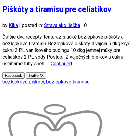
Piškóty a tiramisu pre celiatikov
by
Kika
|
posted in:
Strava ako liečba
|
0
Ďalšie dva recepty, tentoraz sladké bezlepkové piškóty a
bezlepkové tiramisu. Bezlepkové piškóty 4 vajcia 5 dkg kryš.
cukru 2 PL vanilkového pudingu 10 dkg jemnej múky pre
celiatikov 2 PL vody Postup: Z vaječných bielkov a cukru
ušľaháme tuhý sneh. …
Continued
Facebook
Twitter/X
bezlepkové piškóty
,
bezlepkové tiramisu