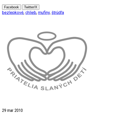
Facebook
Twitter/X
bezlepkové
,
chlieb
,
mufiny
,
štrúdľa
29
mar 2010