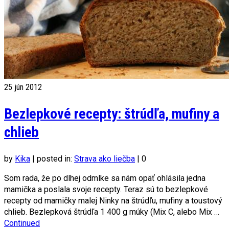
25
jún 2012
Bezlepkové recepty: štrúdľa, mufiny a
chlieb
by
Kika
|
posted in:
Strava ako liečba
|
0
Som rada, že po dlhej odmlke sa nám opäť ohlásila jedna
mamička a poslala svoje recepty. Teraz sú to bezlepkové
recepty od mamičky malej Ninky na štrúdľu, mufiny a toustový
chlieb. Bezlepková štrúdľa 1 400 g múky (Mix C, alebo Mix …
Continued