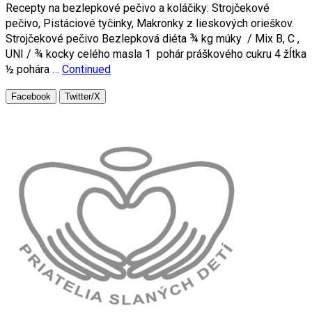
Recepty na bezlepkové pečivo a koláčiky: Strojčekové
pečivo, Pistáciové tyčinky, Makronky z lieskových orieškov.
Strojčekové pečivo Bezlepková diéta ¾ kg múky / Mix B, C ,
UNI / ¾ kocky celého masla 1 pohár práškového cukru 4 žĺtka
½ pohára …
Continued
Facebook
Twitter/X