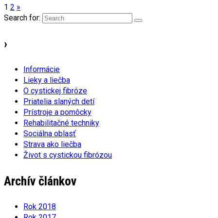
1
2
»
Search for:
›
Informácie
Lieky a liečba
O cystickej fibróze
Priatelia slaných detí
Prístroje a pomôcky
Rehabilitačné techniky
Sociálna oblasť
Strava ako liečba
Život s cystickou fibrózou
Archív článkov
Rok 2018
Rok 2017