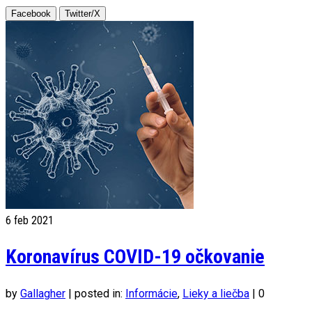
Facebook
Twitter/X
6
feb 2021
Koronavírus COVID-19 očkovanie
by
Gallagher
|
posted in:
Informácie
,
Lieky a liečba
|
0