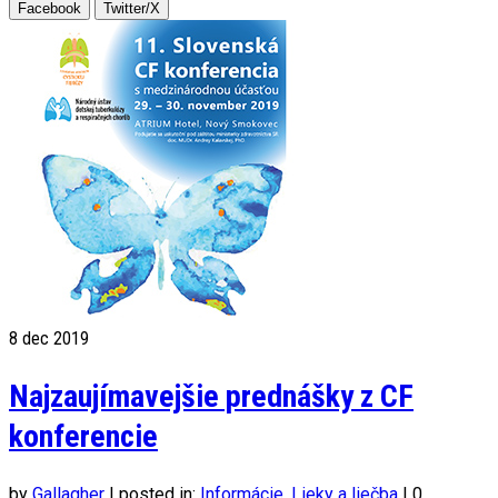
Facebook
Twitter/X
8
dec 2019
Najzaujímavejšie prednášky z CF
konferencie
by
Gallagher
|
posted in:
Informácie
,
Lieky a liečba
|
0