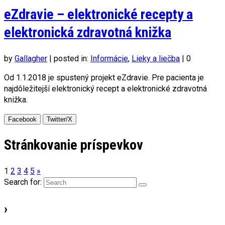
eZdravie – elektronické recepty a
elektronická zdravotná knižka
by
Gallagher
|
posted in:
Informácie
,
Lieky a liečba
|
0
Od 1.1.2018 je spustený projekt eZdravie. Pre pacienta je
najdôležitejší elektronický recept a elektronické zdravotná
knižka.
Facebook
Twitter/X
Stránkovanie príspevkov
1
2
3
4
5
»
Search for:
›