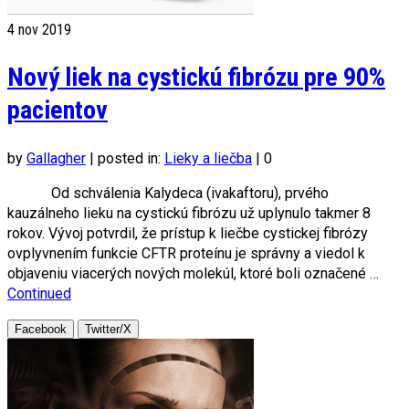
4
nov 2019
Nový liek na cystickú fibrózu pre 90%
pacientov
by
Gallagher
|
posted in:
Lieky a liečba
|
0
Od schválenia Kalydeca (ivakaftoru), prvého
kauzálneho lieku na cystickú fibrózu už uplynulo takmer 8
rokov. Vývoj potvrdil, že prístup k liečbe cystickej fibrózy
ovplyvnením funkcie CFTR proteínu je správny a viedol k
objaveniu viacerých nových molekúl, ktoré boli označené …
Continued
Facebook
Twitter/X