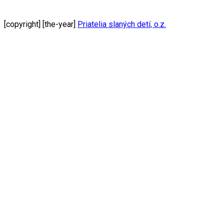
[copyright] [the-year]
Priatelia slaných detí, o.z.