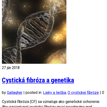
27
jún 2018
Cystická fibróza a genetika
by
Gallagher
|
posted in:
Lieky a liečba
,
O cystickej fibróze
|
0
Cystická fibróza (CF) sa označuje ako genetické ochorenie.
Aby pacient mal cystickú fibrózu musí nevyhnutne mať