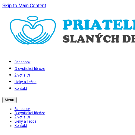
Skip to Main Content
Facebook
O cystickej fibróze
Život s CF
Lieky a liečba
Kontakt
Menu
Facebook
O cystickej fibróze
Život s CF
Lieky a liečba
Kontakt