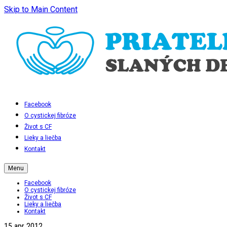
Skip to Main Content
Facebook
O cystickej fibróze
Život s CF
Lieky a liečba
Kontakt
Menu
Facebook
O cystickej fibróze
Život s CF
Lieky a liečba
Kontakt
15
apr 2012