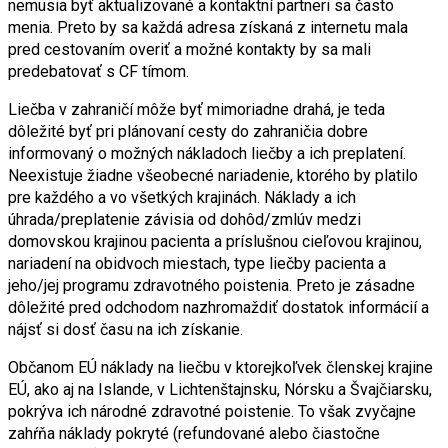
nemusia byť aktualizované a kontaktní partneri sa často
menia. Preto by sa každá adresa získaná z internetu mala
pred cestovaním overiť a možné kontakty by sa mali
predebatovať s CF tímom.
Liečba v zahraničí môže byť mimoriadne drahá, je teda
dôležité byť pri plánovaní cesty do zahraničia dobre
informovaný o možných nákladoch liečby a ich preplatení.
Neexistuje žiadne všeobecné nariadenie, ktorého by platilo
pre každého a vo všetkých krajinách. Náklady a ich
úhrada/preplatenie závisia od dohôd/zmlúv medzi
domovskou krajinou pacienta a príslušnou cieľovou krajinou,
nariadení na obidvoch miestach, type liečby pacienta a
jeho/jej programu zdravotného poistenia. Preto je zásadne
dôležité pred odchodom nazhromaždiť dostatok informácií a
nájsť si dosť času na ich získanie.
Občanom EÚ náklady na liečbu v ktorejkoľvek členskej krajine
EÚ, ako aj na Islande, v Lichtenštajnsku, Nórsku a Švajčiarsku,
pokrýva ich národné zdravotné poistenie. To však zvyčajne
zahŕňa náklady pokryté (refundované alebo čiastočne