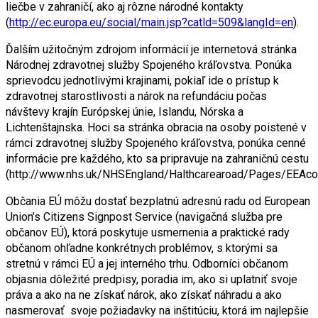
liečbe v zahraničí, ako aj rôzne národné kontakty
(
http://ec.europa.eu/social/main.jsp?catld=509&langId=en
).
Ďalším užitočným zdrojom informácií je internetová stránka
Národnej zdravotnej služby Spojeného kráľovstva. Ponúka
sprievodcu jednotlivými krajinami, pokiaľ ide o prístup k
zdravotnej starostlivosti a nárok na refundáciu počas
návštevy krajín Európskej únie, Islandu, Nórska a
Lichtenštajnska. Hoci sa stránka obracia na osoby poistené v
rámci zdravotnej služby Spojeného kráľovstva, ponúka cenné
informácie pre každého, kto sa pripravuje na zahraničnú cestu
(http://www.nhs.uk/NHSEngland/Halthcarearoad/Pages/EEAcoun
Občania EÚ môžu dostať bezplatnú adresnú radu od European
Union’s Citizens Signpost Service (navigačná služba pre
občanov EÚ), ktorá poskytuje usmernenia a praktické rady
občanom ohľadne konkrétnych problémov, s ktorými sa
stretnú v rámci EÚ a jej interného trhu. Odborníci občanom
objasnia dôležité predpisy, poradia im, ako si uplatniť svoje
práva a ako na ne získať nárok, ako získať náhradu a ako
nasmerovať svoje požiadavky na inštitúciu, ktorá im najlepšie