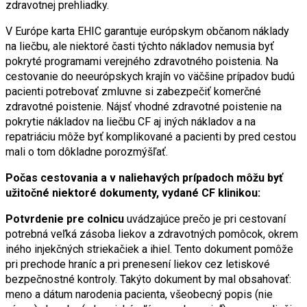
zdravotnej prehliadky.
V Európe karta EHIC garantuje európskym občanom náklady
na liečbu, ale niektoré časti týchto nákladov nemusia byť
pokryté programami verejného zdravotného poistenia. Na
cestovanie do neeurópskych krajín vo väčšine prípadov budú
pacienti potrebovať zmluvne si zabezpečiť komerčné
zdravotné poistenie. Nájsť vhodné zdravotné poistenie na
pokrytie nákladov na liečbu CF aj iných nákladov a na
repatriáciu môže byť komplikované a pacienti by pred cestou
mali o tom dôkladne porozmýšľať.
Počas cestovania a v naliehavých prípadoch môžu byť
užitočné niektoré dokumenty, vydané CF klinikou:
Potvrdenie pre colnicu
uvádzajúce prečo je pri cestovaní
potrebná veľká zásoba liekov a zdravotných pomôcok, okrem
iného injekčných striekačiek a ihiel. Tento dokument pomôže
pri prechode hraníc a pri prenesení liekov cez letiskové
bezpečnostné kontroly. Takýto dokument by mal obsahovať:
meno a dátum narodenia pacienta, všeobecný popis (nie