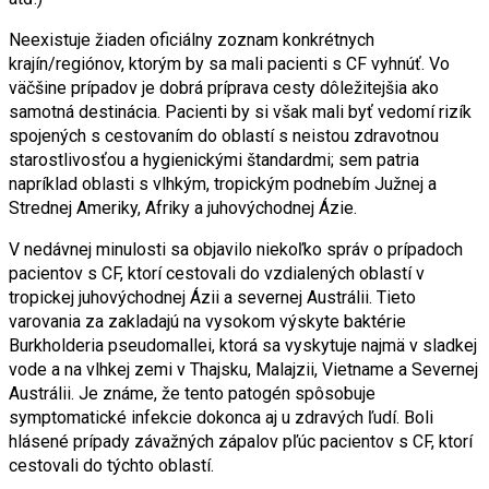
Neexistuje žiaden oficiálny zoznam konkrétnych
krajín/regiónov, ktorým by sa mali pacienti s CF vyhnúť. Vo
väčšine prípadov je dobrá príprava cesty dôležitejšia ako
samotná destinácia. Pacienti by si však mali byť vedomí rizík
spojených s cestovaním do oblastí s neistou zdravotnou
starostlivosťou a hygienickými štandardmi; sem patria
napríklad oblasti s vlhkým, tropickým podnebím Južnej a
Strednej Ameriky, Afriky a juhovýchodnej Ázie.
V nedávnej minulosti sa objavilo niekoľko správ o prípadoch
pacientov s CF, ktorí cestovali do vzdialených oblastí v
tropickej juhovýchodnej Ázii a severnej Austrálii. Tieto
varovania za zakladajú na vysokom výskyte baktérie
Burkholderia pseudomallei, ktorá sa vyskytuje najmä v sladkej
vode a na vlhkej zemi v Thajsku, Malajzii, Vietname a Severnej
Austrálii. Je známe, že tento patogén spôsobuje
symptomatické infekcie dokonca aj u zdravých ľudí. Boli
hlásené prípady závažných zápalov pľúc pacientov s CF, ktorí
cestovali do týchto oblastí.