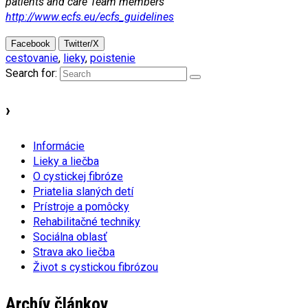
patients and care Team members
http://www.ecfs.eu/ecfs_guidelines
Facebook
Twitter/X
cestovanie
,
lieky
,
poistenie
Search for:
›
Informácie
Lieky a liečba
O cystickej fibróze
Priatelia slaných detí
Prístroje a pomôcky
Rehabilitačné techniky
Sociálna oblasť
Strava ako liečba
Život s cystickou fibrózou
Archív článkov