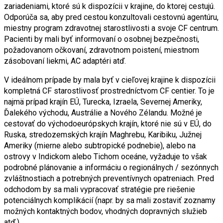
zariadeniami, ktoré sú k dispozícii v krajine, do ktorej cestujú.
Odporúča sa, aby pred cestou konzultovali cestovnú agentúru,
miestny program zdravotnej starostlivosti a svoje CF centrum.
Pacienti by mali byť informovaní o osobnej bezpečnosti,
požadovanom očkovaní, zdravotnom poistení, miestnom
zásobovaní liekmi, AC adaptéri atď.
V ideálnom prípade by mala byť v cieľovej krajine k dispozícii
kompletná CF starostlivosť prostredníctvom CF centier. To je
najmä prípad krajín EÚ, Turecka, Izraela, Severnej Ameriky,
Ďalekého východu, Austrálie a Nového Zélandu. Možné je
cestovať do východoeurópskych krajín, ktoré nie sú v EÚ, do
Ruska, stredozemských krajín Maghrebu, Karibiku, Južnej
Ameriky (mierne alebo subtropické podnebie), alebo na
ostrovy v Indickom alebo Tichom oceáne, vyžaduje to však
podrobné plánovanie a informáciu o regionálnych / sezónnych
zvláštnostiach a potrebných preventívnych opatreniach. Pred
odchodom by sa mali vypracovať stratégie pre riešenie
potenciálnych komplikácií (napr. by sa mali zostaviť zoznamy
možných kontaktných bodov, vhodných dopravných služieb
atď.)