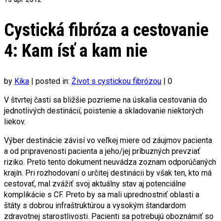
Cystická fibróza a cestovanie
4: Kam ísť a kam nie
by
Kika
|
posted in:
Život s cystickou fibrózou
|
0
V štvrtej časti sa bližšie pozrieme na úskalia cestovania do
jednotlivých destinácií, poistenie a skladovanie niektorých
liekov.
Výber destinácie závisí vo veľkej miere od záujmov pacienta
a od pripravenosti pacienta a jeho/jej príbuzných prevziať
riziko. Preto tento dokument neuvádza zoznam odporúčaných
krajín. Pri rozhodovaní o určitej destinácii by však ten, kto má
cestovať, mal zvážiť svoj aktuálny stav aj potenciálne
komplikácie s CF. Preto by sa mali uprednostniť oblasti a
štáty s dobrou infraštruktúrou a vysokým štandardom
zdravotnej starostlivosti. Pacienti sa potrebujú oboznámiť so