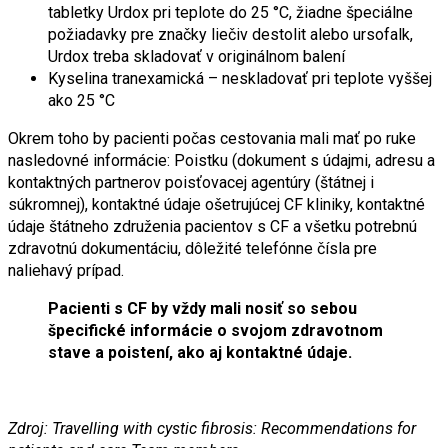
tabletky Urdox pri teplote do 25 °C, žiadne špeciálne
požiadavky pre značky liečiv destolit alebo ursofalk,
Urdox treba skladovať v originálnom balení
Kyselina tranexamická – neskladovať pri teplote vyššej
ako 25 °C
Okrem toho by pacienti počas cestovania mali mať po ruke
nasledovné informácie: Poistku (dokument s údajmi, adresu a
kontaktných partnerov poisťovacej agentúry (štátnej i
súkromnej), kontaktné údaje ošetrujúcej CF kliniky, kontaktné
údaje štátneho združenia pacientov s CF a všetku potrebnú
zdravotnú dokumentáciu, dôležité telefónne čísla pre
naliehavý prípad.
Pacienti s CF by vždy mali nosiť so sebou
špecifické informácie o svojom zdravotnom
stave a poistení, ako aj kontaktné údaje.
Zdroj: Travelling with cystic fibrosis: Recommendations for