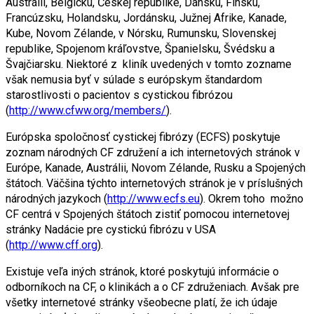
Austrálii, Belgicku, Českej republike, Dánsku, Fínsku,
Francúzsku, Holandsku, Jordánsku, Južnej Afrike, Kanade,
Kube, Novom Zélande, v Nórsku, Rumunsku, Slovenskej
republike, Spojenom kráľovstve, Španielsku, Švédsku a
Švajčiarsku. Niektoré z kliník uvedených v tomto zozname
však nemusia byť v súlade s európskym štandardom
starostlivosti o pacientov s cystickou fibrózou
(
http://www.cfww.org/members/
).
Európska spoločnosť cystickej fibrózy (ECFS) poskytuje
zoznam národných CF združení a ich internetových stránok v
Európe, Kanade, Austrálii, Novom Zélande, Rusku a Spojených
štátoch. Väčšina týchto internetových stránok je v príslušných
národných jazykoch (
http://www.ecfs.eu
). Okrem toho možno
CF centrá v Spojených štátoch zistiť pomocou internetovej
stránky Nadácie pre cystickú fibrózu v USA
(
http://www.cff.org
).
Existuje veľa iných stránok, ktoré poskytujú informácie o
odborníkoch na CF, o klinikách a o CF združeniach. Avšak pre
všetky internetové stránky všeobecne platí, že ich údaje