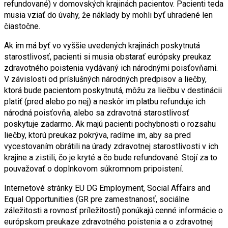
refundované) v domovských krajinách pacientov. Pacienti teda
musia vziať do úvahy, že náklady by mohli byť uhradené len
čiastočne.
Ak im má byť vo vyššie uvedených krajinách poskytnutá
starostlivosť, pacienti si musia obstarať európsky preukaz
zdravotného poistenia vydávaný ich národnými poisťovňami.
V závislosti od príslušných národných predpisov a liečby,
ktorá bude pacientom poskytnutá, môžu za liečbu v destinácii
platiť (pred alebo po nej) a neskôr im platbu refunduje ich
národná poisťovňa, alebo sa zdravotná starostlivosť
poskytuje zadarmo. Ak majú pacienti pochybnosti o rozsahu
liečby, ktorú preukaz pokrýva, radíme im, aby sa pred
vycestovaním obrátili na úrady zdravotnej starostlivosti v ich
krajine a zistili, čo je kryté a čo bude refundované. Stojí za to
pouvažovať o doplnkovom súkromnom pripoistení.
Internetové stránky EU DG Employment, Social Affairs and
Equal Opportunities (GR pre zamestnanosť, sociálne
záležitosti a rovnosť príležitostí) ponúkajú cenné informácie o
európskom preukaze zdravotného poistenia a o zdravotnej