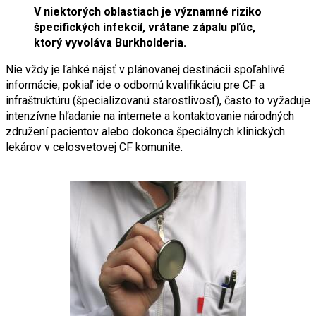
V niektorých oblastiach je významné riziko
špecifických infekcií, vrátane zápalu pľúc,
ktorý vyvoláva Burkholderia.
Nie vždy je ľahké nájsť v plánovanej destinácii spoľahlivé
informácie, pokiaľ ide o odbornú kvalifikáciu pre CF a
infraštruktúru (špecializovanú starostlivosť), často to vyžaduje
intenzívne hľadanie na internete a kontaktovanie národných
združení pacientov alebo dokonca špeciálnych klinických
lekárov v celosvetovej CF komunite.