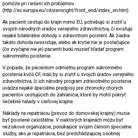
pomôže pri riešení ich problémov
(http://ec.europa.eu/citizensright/front_end/index_en.htm).
Ak pacienti cestujú do krajín mimo EÚ, potrebujú si zistiť u
svojich národných úradov verejného zdravotníctva, či existujú
nejaké bilaterálne dohody o zdravotnom poistení. Ak žiadna
takáto dohoda neexistuje, alebo ak krytie nie je postačujúce
(čo zvyčajne nie je) pacienti budú musieť hľadať program
súkromného poistenia.
V prípade, že pacientom odmietnu program súkromného
poistenia kvôli CF, mali by si zistiť u svojich úradov verejného
zdravotníctva, či ich národný program zdravotného poistenia
uvádza nejaké špeciálne predpisy pre chronicky chorých
pacientov cestujúcich do zahraničia, ktoré by mohli pokryť
liečebné nálady v cieľovej krajine.
Náklady na repatriáciu (prevoz do domovskej krajiny) musia
byť poistené celoštátne. V niektorých krajinách môžu byť
neziskové organizácie, ponúkajúce svojim členom špeciálne
služby, ako je repatriácia, bez predchádzajúcej osobnej