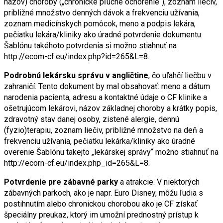
názov) choroby („chronické pľúcne ochorenie“), zoznam liečiv,
približné množstvo denných dávok a frekvenciu užívania,
zoznam medicínskych pomôcok, meno a podpis lekára,
pečiatku lekára/kliniky ako úradné potvrdenie dokumentu.
Šablónu takéhoto potvrdenia si možno stiahnuť na
http://ecom-cf.eu/index.php?id=265&L=8.
Podrobnú lekársku správu v angličtine
, čo uľahčí liečbu v
zahraničí. Tento dokument by mal obsahovať: meno a dátum
narodenia pacienta, adresu a kontaktné údaje o CF klinike a
ošetrujúcom lekárovi, názov základnej choroby a krátky popis,
zdravotný stav danej osoby, zistené alergie, dennú
(fyzio)terapiu, zoznam liečiv, približné množstvo na deň a
frekvenciu užívania, pečiatku lekárka/kliniky ako úradné
overenie Šablónu takejto „lekárskej správy“ možno stiahnuť na
http://ecorn-cf.eu/index.php_id=265&L=8.
Potvrdenie pre zábavné parky
a atrakcie. V niektorých
zábavných parkoch, ako je napr. Euro Disney, môžu ľudia s
postihnutím alebo chronickou chorobou ako je CF získať
špeciálny preukaz, ktorý im umožní prednostný prístup k