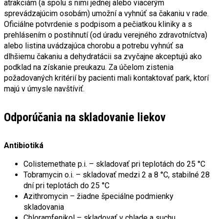
atrakciám (a spolu s nimi jednej alebo viacerým
sprevádzajúcim osobám) umožní a vyhnúť sa čakaniu v rade.
Oficiálne potvrdenie s podpisom a pečiatkou kliniky a s
prehlásením o postihnutí (od úradu verejného zdravotníctva)
alebo listina uvádzajúca chorobu a potrebu vyhnúť sa
dlhšiemu čakaniu a dehydratácii sa zvyčajne akceptujú ako
podklad na získanie preukazu. Za účelom zistenia
požadovaných kritérií by pacienti mali kontaktovať park, ktorí
majú v úmysle navštíviť.
Odporúčania na skladovanie liekov
Antibiotiká
Colistemethate p.i. – skladovať pri teplotách do 25 °C
Tobramycin o.i. – skladovať medzi 2 a 8 °C, stabilné 28
dní pri teplotách do 25 °C
Azithromycin – žiadne špeciálne podmienky
skladovania
Chloramfenikol – skladovať v chlade a suchu