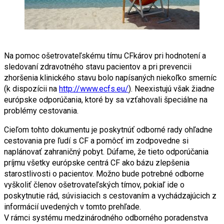
Na pomoc ošetrovateľskému tímu CFkárov pri hodnotení a
sledovaní zdravotného stavu pacientov a pri prevencii
zhoršenia klinického stavu bolo napísaných niekoľko smerníc
(k dispozícii na
http://www.ecfs.eu/
). Neexistujú však žiadne
európske odporúčania, ktoré by sa vzťahovali špeciálne na
problémy cestovania.
Cieľom tohto dokumentu je poskytnúť odborné rady ohľadne
cestovania pre ľudí s CF a pomôcť im zodpovedne si
naplánovať zahraničný pobyt. Dúfame, že tieto odporúčania
príjmu všetky európske centrá CF ako bázu zlepšenia
starostlivosti o pacientov. Možno bude potrebné odborne
vyškoliť členov ošetrovateľských tímov, pokiaľ ide o
poskytnutie rád, súvisiacich s cestovaním a vychádzajúcich z
informácií uvedených v tomto prehľade.
V rámci systému medzinárodného odborného poradenstva