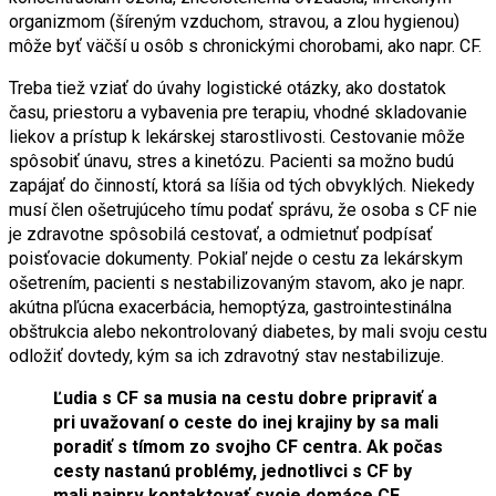
organizmom (šíreným vzduchom, stravou, a zlou hygienou)
môže byť väčší u osôb s chronickými chorobami, ako napr. CF.
Treba tiež vziať do úvahy logistické otázky, ako dostatok
času, priestoru a vybavenia pre terapiu, vhodné skladovanie
liekov a prístup k lekárskej starostlivosti. Cestovanie môže
spôsobiť únavu, stres a kinetózu. Pacienti sa možno budú
zapájať do činností, ktorá sa líšia od tých obvyklých. Niekedy
musí člen ošetrujúceho tímu podať správu, že osoba s CF nie
je zdravotne spôsobilá cestovať, a odmietnuť podpísať
poisťovacie dokumenty. Pokiaľ nejde o cestu za lekárskym
ošetrením, pacienti s nestabilizovaným stavom, ako je napr.
akútna pľúcna exacerbácia, hemoptýza, gastrointestinálna
obštrukcia alebo nekontrolovaný diabetes, by mali svoju cestu
odložiť dovtedy, kým sa ich zdravotný stav nestabilizuje.
Ľudia s CF sa musia na cestu dobre pripraviť a
pri uvažovaní o ceste do inej krajiny by sa mali
poradiť s tímom zo svojho CF centra. Ak počas
cesty nastanú problémy, jednotlivci s CF by
mali najprv kontaktovať svoje domáce CF