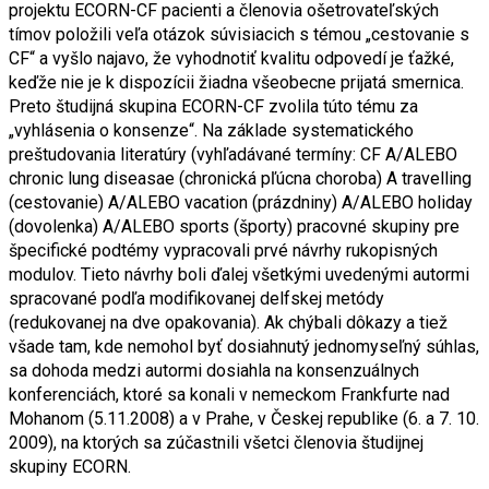
projektu ECORN-CF pacienti a členovia ošetrovateľských
tímov položili veľa otázok súvisiacich s témou „cestovanie s
CF“ a vyšlo najavo, že vyhodnotiť kvalitu odpovedí je ťažké,
keďže nie je k dispozícii žiadna všeobecne prijatá smernica.
Preto študijná skupina ECORN-CF zvolila túto tému za
„vyhlásenia o konsenze“. Na základe systematického
preštudovania literatúry (vyhľadávané termíny: CF A/ALEBO
chronic lung diseasae (chronická pľúcna choroba) A travelling
(cestovanie) A/ALEBO vacation (prázdniny) A/ALEBO holiday
(dovolenka) A/ALEBO sports (športy) pracovné skupiny pre
špecifické podtémy vypracovali prvé návrhy rukopisných
modulov. Tieto návrhy boli ďalej všetkými uvedenými autormi
spracované podľa modifikovanej delfskej metódy
(redukovanej na dve opakovania). Ak chýbali dôkazy a tiež
všade tam, kde nemohol byť dosiahnutý jednomyseľný súhlas,
sa dohoda medzi autormi dosiahla na konsenzuálnych
konferenciách, ktoré sa konali v nemeckom Frankfurte nad
Mohanom (5.11.2008) a v Prahe, v Českej republike (6. a 7. 10.
2009), na ktorých sa zúčastnili všetci členovia študijnej
skupiny ECORN.