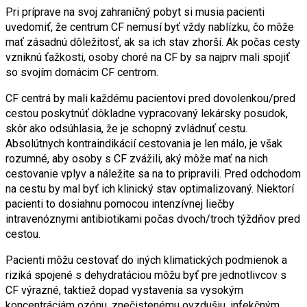
Pri príprave na svoj zahraničný pobyt si musia pacienti
uvedomiť, že centrum CF nemusí byť vždy nablízku, čo môže
mať zásadnú dôležitosť, ak sa ich stav zhorší. Ak počas cesty
vzniknú ťažkosti, osoby choré na CF by sa najprv mali spojiť
so svojím domácim CF centrom.
CF centrá by mali každému pacientovi pred dovolenkou/pred
cestou poskytnúť dôkladne vypracovaný lekársky posudok,
skôr ako odsúhlasia, že je schopný zvládnuť cestu.
Absolútnych kontraindikácií cestovania je len málo, je však
rozumné, aby osoby s CF zvážili, aký môže mať na nich
cestovanie vplyv a náležite sa na to pripravili. Pred odchodom
na cestu by mal byť ich klinický stav optimalizovaný. Niektorí
pacienti to dosiahnu pomocou intenzívnej liečby
intravenóznymi antibiotikami počas dvoch/troch týždňov pred
cestou.
Pacienti môžu cestovať do iných klimatických podmienok a
riziká spojené s dehydratáciou môžu byť pre jednotlivcov s
CF výrazné, taktiež dopad vystavenia sa vysokým
koncentráciám ozónu, znečistenému ovzdušiu, infekčným