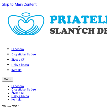
Skip to Main Content
Facebook
O cystickej fibróze
Život s CF
Lieky a liečba
Kontakt
Menu
Facebook
O cystickej fibróze
Život s CF
Lieky a liečba
Kontakt
29
jan 2012