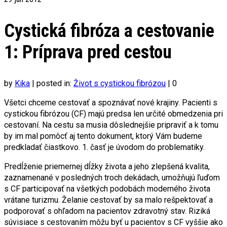
Cystická fibróza a cestovanie
1: Príprava pred cestou
by
Kika
|
posted in:
Život s cystickou fibrózou
|
0
Všetci chceme cestovať a spoznávať nové krajiny. Pacienti s
cystickou fibrózou (CF) majú predsa len určité obmedzenia pri
cestovaní. Na cestu sa musia dôslednejšie pripraviť a k tomu
by im mal pomôcť aj tento dokument, ktorý Vám budeme
predkladať čiastkovo. 1. časť je úvodom do problematiky.
Predĺženie priemernej dĺžky života a jeho zlepšená kvalita,
zaznamenané v posledných troch dekádach, umožňujú ľuďom
s CF participovať na všetkých podobách moderného života
vrátane turizmu. Želanie cestovať by sa malo rešpektovať a
podporovať s ohľadom na pacientov zdravotný stav. Riziká
súvisiace s cestovaním môžu byť u pacientov s CF vyššie ako