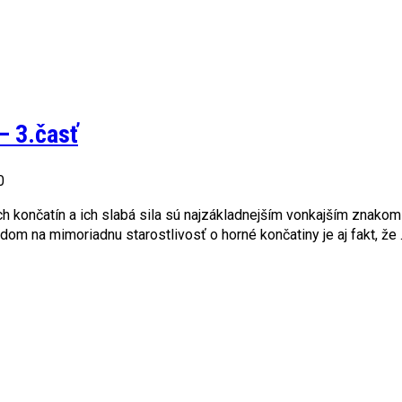
– 3.časť
0
 končatín a ich slabá sila sú najzákladnejším vonkajším znako
dom na mimoriadnu starostlivosť o horné končatiny je aj fakt, že