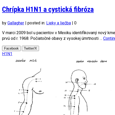
Chrípka H1N1 a cystická fibróza
by
Gallagher
|
posted in:
Lieky a liečba
|
0
V marci 2009 bol u pacientov v Mexiku identifikovaný nový kmeň
prvú od r. 1968. Počiatočné obavy z vysokej úmrtnosti …
Conti
Facebook
Twitter/X
H1N1