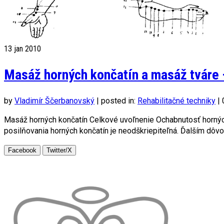
13
jan 2010
Masáž horných končatín a masáž tváre 
by
Vladimír Ščerbanovský
|
posted in:
Rehabilitačné techniky
|
Masáž horných končatín Celkové uvoľnenie Ochabnutosť horných
posilňovania horných končatín je neodškriepiteľná. Ďalším dôvo
Facebook
Twitter/X