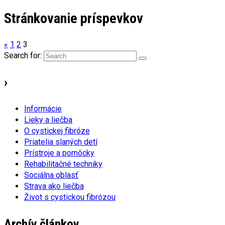
Stránkovanie príspevkov
«
1
2
3
Search for:
›
Informácie
Lieky a liečba
O cystickej fibróze
Priatelia slaných detí
Prístroje a pomôcky
Rehabilitačné techniky
Sociálna oblasť
Strava ako liečba
Život s cystickou fibrózou
Archív článkov