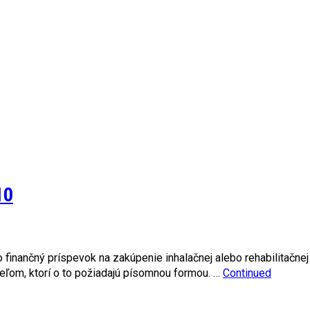
10
ť o finančný príspevok na zakúpenie inhalačnej alebo rehabilitač
eľom, ktorí o to požiadajú písomnou formou. …
Continued