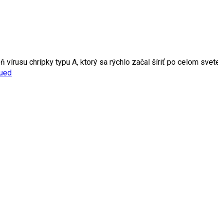
 vírusu chrípky typu A, ktorý sa rýchlo začal šíriť po celom sv
nued