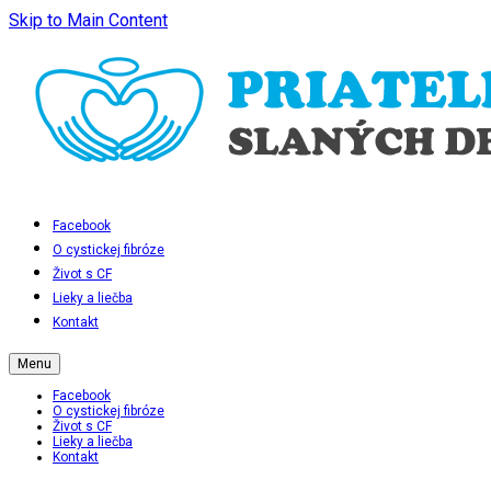
Skip to Main Content
Facebook
O cystickej fibróze
Život s CF
Lieky a liečba
Kontakt
Menu
Facebook
O cystickej fibróze
Život s CF
Lieky a liečba
Kontakt