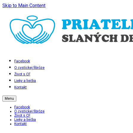
Skip to Main Content
Facebook
O cystickej fibróze
Život s CF
Lieky a liečba
Kontakt
Menu
Facebook
O cystickej fibróze
Život s CF
Lieky a liečba
Kontakt