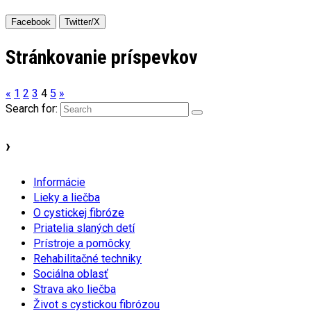
Facebook
Twitter/X
Stránkovanie príspevkov
«
1
2
3
4
5
»
Search for:
›
Informácie
Lieky a liečba
O cystickej fibróze
Priatelia slaných detí
Prístroje a pomôcky
Rehabilitačné techniky
Sociálna oblasť
Strava ako liečba
Život s cystickou fibrózou