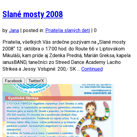
Slané mosty 2008
by
Jana
|
posted in:
Priatelia slaných detí
|
0
Priatelia, všetkých Vás srdečne pozývam na „Slané mosty
2008“ 12. októbra o 17:00 hod. do Route 66 v Liptovskom
Mikuláši, kam príde aj Zdenka Predná, Marián Greksa, kapela
ianusBAND, tanečníci zo Streed Dance Academy Laciho
Strikea a Jessy. Vstupné: 200,- SK …
Continued
Facebook
Twitter/X