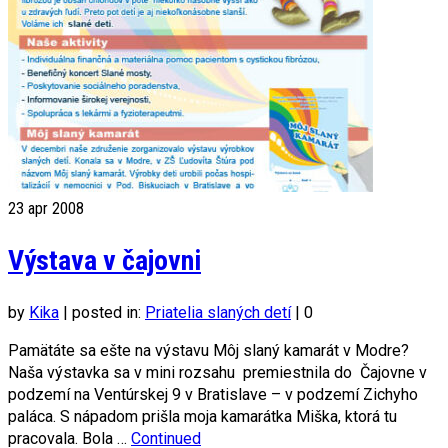
23
apr 2008
Výstava v čajovni
by
Kika
|
posted in:
Priatelia slaných detí
|
0
Pamätáte sa ešte na výstavu Môj slaný kamarát v Modre?
Naša výstavka sa v mini rozsahu premiestnila do Čajovne v
podzemí na Ventúrskej 9 v Bratislave – v podzemí Zichyho
paláca. S nápadom prišla moja kamarátka Miška, ktorá tu
pracovala. Bola …
Continued