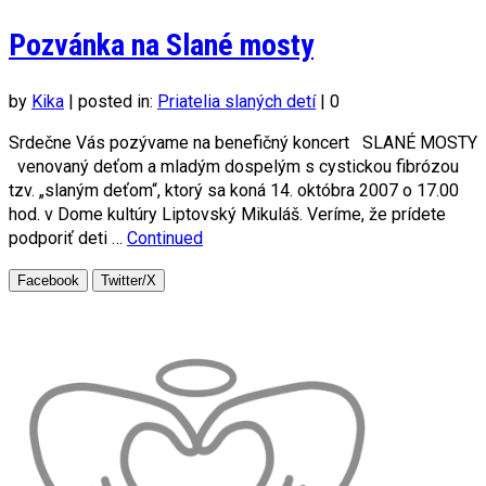
Pozvánka na Slané mosty
by
Kika
|
posted in:
Priatelia slaných detí
|
0
Srdečne Vás pozývame na benefičný koncert SLANÉ MOSTY
venovaný deťom a mladým dospelým s cystickou fibrózou
tzv. „slaným deťom“, ktorý sa koná 14. októbra 2007 o 17.00
hod. v Dome kultúry Liptovský Mikuláš. Veríme, že prídete
podporiť deti …
Continued
Facebook
Twitter/X