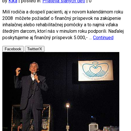
by
Kika
|
posted in:
Priatelia slaných detí
|
0
Milí rodičia a dospelí pacienti, aj v novom kalendárnom roku
2008 môžete požiadať o finančný príspevok na zakúpenie
inhalačnej alebo rehabilitačnej pomôcky a to najmä vďaka
štedrým darcom, ktorí nás v minulom roku podporili. Naďalej
poskytujeme aj finančný príspevok 5.000,- …
Continued
Facebook
Twitter/X