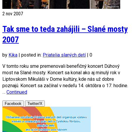
2
nov 2007
Tak sme to teda zahájili – Slané mosty
2007
by
Kika
|
posted in:
Priatelia slaných detí
|
0
V tomto roku sme premenovali benefičný koncert Dúhový
most na Slané mosty. Koncert sa konal ako aj minulý rok v
Liptovskom Mikuláši v Dome kultúry, kde nás už dobre
poznajú. Koncert sa začínal v nedeľu 14. októbra o 17. hodine.
…
Continued
Facebook
Twitter/X