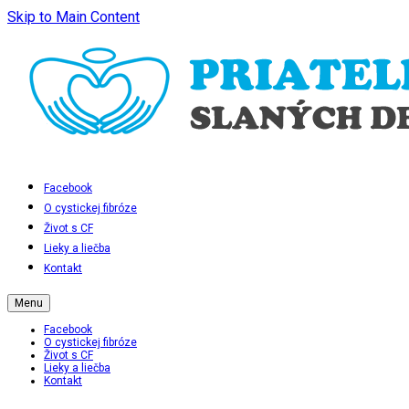
Skip to Main Content
Facebook
O cystickej fibróze
Život s CF
Lieky a liečba
Kontakt
Menu
Facebook
O cystickej fibróze
Život s CF
Lieky a liečba
Kontakt