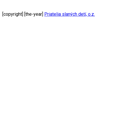
[copyright] [the-year]
Priatelia slaných detí, o.z.