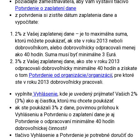
požiadajte zamestnávateľa, aby Vám vystavil tlačivo
Potvrdenie o zaplatení dane
z potvrdenia si zistíte dátum zaplatenia dane a
vypočítate:
2% z Vašej zaplatenej dane – je to maximálna suma,
ktorú môžete poukázať, ak ste v roku 2013 neboli
dobrovoľníkom, alebo dobrovoľnícky odpracovali menej
ako 40 hodín. Suma musí byť minimálne 3 Eurá.
3% z Vašej zaplatenej dane, ako ste v roku 2013
odpracovali dobrovoľnícky minimálne 40 hodín a získate
o tom
Potvrdenie od organizácie/organizácií
, pre ktoré
ste v roku 2013 dobrovoľnícky pracovali.
vyplníte
Vyhlásenie
, kde je uvedený prijímateľ Vašich 2%
(3%) ako aj čiastka, ktorú mu chcete poukázať
ak ste poukázali 3% z dane, povinnou prílohou k
Vyhláseniu a Potvrdeniu o zaplatení dane je aj
Potvrdenie o odpracovaní minimálne 40 hodín
dobrovoľníckej činnosti!
tlačivo Vyhlásenie a Potvrdenie je potrebné doručiť do