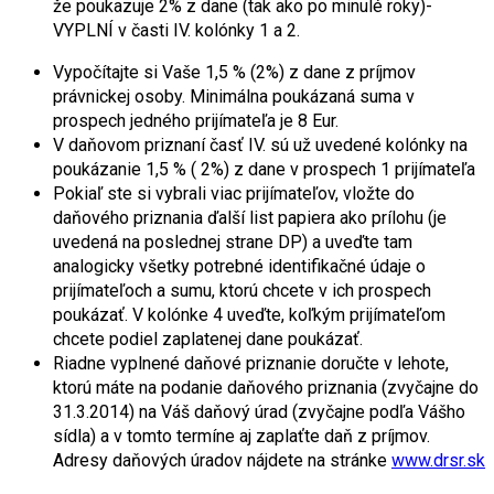
že poukazuje 2% z dane (tak ako po minulé roky)-
VYPLNÍ v časti IV. kolónky 1 a 2.
Vypočítajte si Vaše 1,5 % (2%) z dane z príjmov
právnickej osoby. Minimálna poukázaná suma v
prospech jedného prijímateľa je 8 Eur.
V daňovom priznaní časť IV. sú už uvedené kolónky na
poukázanie 1,5 % ( 2%) z dane v prospech 1 prijímateľa
Pokiaľ ste si vybrali viac prijímateľov, vložte do
daňového priznania ďalší list papiera ako prílohu (je
uvedená na poslednej strane DP) a uveďte tam
analogicky všetky potrebné identifikačné údaje o
prijímateľoch a sumu, ktorú chcete v ich prospech
poukázať. V kolónke 4 uveďte, koľkým prijímateľom
chcete podiel zaplatenej dane poukázať.
Riadne vyplnené daňové priznanie doručte v lehote,
ktorú máte na podanie daňového priznania (zvyčajne do
31.3.2014) na Váš daňový úrad (zvyčajne podľa Vášho
sídla) a v tomto termíne aj zaplaťte daň z príjmov.
Adresy daňových úradov nájdete na stránke
www.drsr.sk