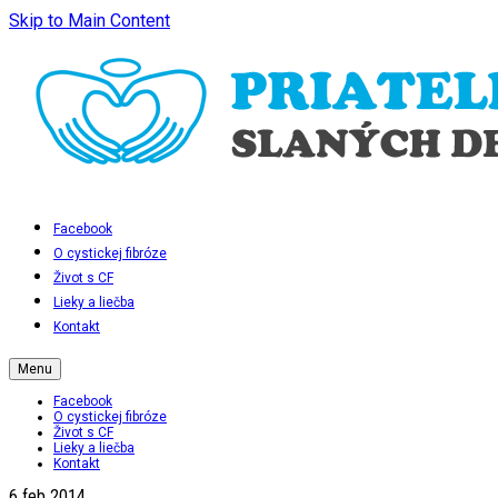
Skip to Main Content
Facebook
O cystickej fibróze
Život s CF
Lieky a liečba
Kontakt
Menu
Facebook
O cystickej fibróze
Život s CF
Lieky a liečba
Kontakt
6
feb 2014