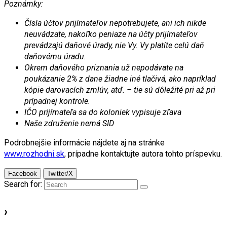
Poznámky:
Čísla účtov prijímateľov nepotrebujete, ani ich nikde
neuvádzate, nakoľko peniaze na
účty prijímateľov
prevádzajú daňové úrady, nie Vy. Vy platíte celú daň
daňovému úradu.
Okrem daňového priznania už nepodávate na
poukázanie 2% z dane žiadne iné
tlačivá, ako napríklad
kópie darovacích zmlúv, atď. – tie sú dôležité pri až pri
prípadnej kontrole.
IČO prijímateľa sa do koloniek vypisuje zľava
Naše združenie nemá SID
Podrobnejšie informácie nájdete aj na stránke
www.rozhodni.sk
, prípadne kontaktujte autora tohto príspevku.
Facebook
Twitter/X
Search for:
›