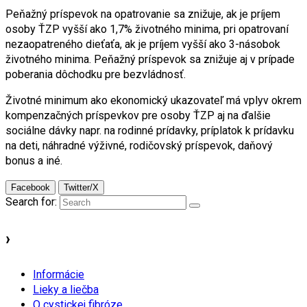
Peňažný príspevok na opatrovanie sa znižuje, ak je príjem
osoby ŤZP vyšší ako 1,7% životného minima, pri opatrovaní
nezaopatreného dieťaťa, ak je príjem vyšší ako 3-násobok
životného minima. Peňažný príspevok sa znižuje aj v prípade
poberania dôchodku pre bezvládnosť.
Životné minimum ako ekonomický ukazovateľ má vplyv okrem
kompenzačných príspevkov pre osoby ŤZP aj na ďalšie
sociálne dávky napr. na rodinné prídavky, príplatok k prídavku
na deti, náhradné výživné, rodičovský príspevok, daňový
bonus a iné.
Facebook
Twitter/X
Search for:
›
Informácie
Lieky a liečba
O cystickej fibróze