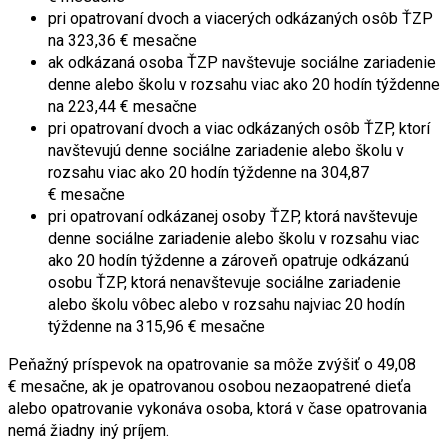
pri opatrovaní dvoch a viacerých odkázaných osôb ŤZP
na 323,36 € mesačne
ak odkázaná osoba ŤZP navštevuje sociálne zariadenie
denne alebo školu v rozsahu viac ako 20 hodín týždenne
na 223,44 € mesačne
pri opatrovaní dvoch a viac odkázaných osôb ŤZP, ktorí
navštevujú denne sociálne zariadenie alebo školu v
rozsahu viac ako 20 hodín týždenne na 304,87
€ mesačne
pri opatrovaní odkázanej osoby ŤZP, ktorá navštevuje
denne sociálne zariadenie alebo školu v rozsahu viac
ako 20 hodín týždenne a zároveň opatruje odkázanú
osobu ŤZP, ktorá nenavštevuje sociálne zariadenie
alebo školu vôbec alebo v rozsahu najviac 20 hodín
týždenne na 315,96 € mesačne
Peňažný príspevok na opatrovanie sa môže zvýšiť o 49,08
€ mesačne, ak je opatrovanou osobou nezaopatrené dieťa
alebo opatrovanie vykonáva osoba, ktorá v čase opatrovania
nemá žiadny iný príjem.