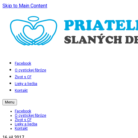
Skip to Main Content
Facebook
O cystickej fibróze
Život s CF
Lieky a liečba
Kontakt
Menu
Facebook
O cystickej fibróze
Život s CF
Lieky a liečba
Kontakt
16
júl 2017