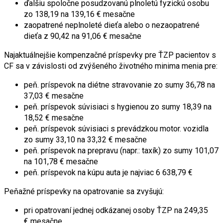
ďalšiu spoločne posudzovanú plnoletú fyzickú osobu
zo 138,19 na 139,16 € mesačne
zaopatrené neplnoleté dieťa alebo o nezaopatrené
dieťa z 90,42 na 91,06 € mesačne
Najaktuálnejšie kompenzačné príspevky pre ŤZP pacientov s
CF sa v závislosti od zvýšeného životného minima menia pre:
peň. príspevok na diétne stravovanie zo sumy 36,78 na
37,03 € mesačne
peň. príspevok súvisiaci s hygienou zo sumy 18,39 na
18,52 € mesačne
peň. príspevok súvisiaci s prevádzkou motor. vozidla
zo sumy 33,10 na 33,32 € mesačne
peň. príspevok na prepravu (napr.: taxík) zo sumy 101,07
na 101,78 € mesačne
peň. príspevok na kúpu auta je najviac 6 638,79 €
Peňažné príspevky na opatrovanie sa zvyšujú:
pri opatrovaní jednej odkázanej osoby ŤZP na 249,35
€ mesačne