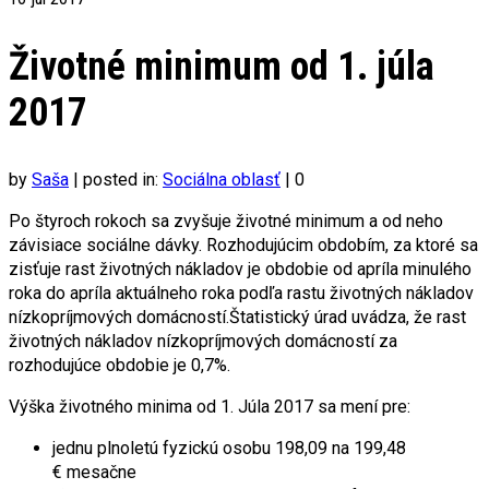
Životné minimum od 1. júla
2017
by
Saša
|
posted in:
Sociálna oblasť
|
0
Po štyroch rokoch sa zvyšuje životné minimum a od neho
závisiace sociálne dávky. Rozhodujúcim obdobím, za ktoré sa
zisťuje rast životných nákladov je obdobie od apríla minulého
roka do apríla aktuálneho roka podľa rastu životných nákladov
nízkopríjmových domácností.Štatistický úrad uvádza, že rast
životných nákladov nízkopríjmových domácností za
rozhodujúce obdobie je 0,7%.
Výška životného minima od 1. Júla 2017 sa mení pre:
jednu plnoletú fyzickú osobu 198,09 na 199,48
€ mesačne