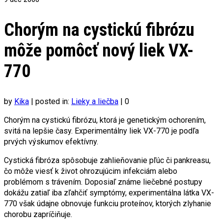
Chorým na cystickú fibrózu
môže pomôcť nový liek VX-
770
by
Kika
|
posted in:
Lieky a liečba
|
0
Chorým na cystickú fibrózu, ktorá je genetickým ochorením,
svitá na lepšie časy. Experimentálny liek VX-770 je podľa
prvých výskumov efektívny.
Cystická fibróza spôsobuje zahlieňovanie pľúc či pankreasu,
čo môže viesť k život ohrozujúcim infekciám alebo
problémom s trávením. Doposiaľ známe liečebné postupy
dokážu zatiaľ iba zľahčiť symptómy, experimentálna látka VX-
770 však údajne obnovuje funkciu proteínov, ktorých zlyhanie
chorobu zapríčiňuje.