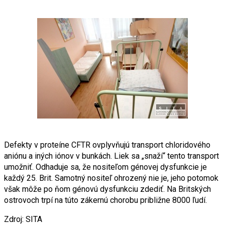
Defekty v proteíne CFTR ovplyvňujú transport chloridového
aniónu a iných iónov v bunkách. Liek sa „snaží“ tento transport
umožniť. Odhaduje sa, že nositeľom génovej dysfunkcie je
každý 25. Brit. Samotný nositeľ ohrozený nie je, jeho potomok
však môže po ňom génovú dysfunkciu zdediť. Na Britských
ostrovoch trpí na túto zákernú chorobu približne 8000 ľudí.
Zdroj: SITA