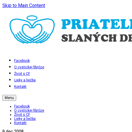
Skip to Main Content
Facebook
O cystickej fibróze
Život s CF
Lieky a liečba
Kontakt
Menu
Facebook
O cystickej fibróze
Život s CF
Lieky a liečba
Kontakt
9
dec 2008