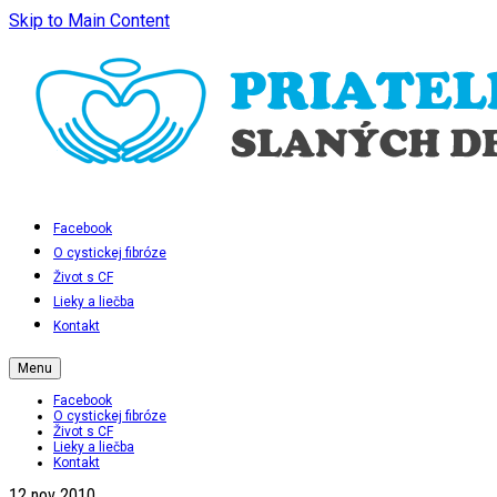
Skip to Main Content
Facebook
O cystickej fibróze
Život s CF
Lieky a liečba
Kontakt
Menu
Facebook
O cystickej fibróze
Život s CF
Lieky a liečba
Kontakt
12
nov 2010