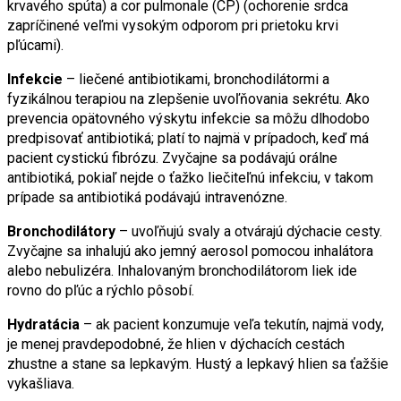
krvavého spúta) a cor pulmonale (CP) (ochorenie srdca
zapríčinené veľmi vysokým odporom pri prietoku krvi
pľúcami).
Infekcie
– liečené antibiotikami, bronchodilátormi a
fyzikálnou terapiou na zlepšenie uvoľňovania sekrétu. Ako
prevencia opätovného výskytu infekcie sa môžu dlhodobo
predpisovať antibiotiká; platí to najmä v prípadoch, keď má
pacient cystickú fibrózu. Zvyčajne sa podávajú orálne
antibiotiká, pokiaľ nejde o ťažko liečiteľnú infekciu, v takom
prípade sa antibiotiká podávajú intravenózne.
Bronchodilátory
– uvoľňujú svaly a otvárajú dýchacie cesty.
Zvyčajne sa inhalujú ako jemný aerosol pomocou inhalátora
alebo nebulizéra. Inhalovaným bronchodilátorom liek ide
rovno do pľúc a rýchlo pôsobí.
Hydratácia
– ak pacient konzumuje veľa tekutín, najmä vody,
je menej pravdepodobné, že hlien v dýchacích cestách
zhustne a stane sa lepkavým. Hustý a lepkavý hlien sa ťažšie
vykašliava.