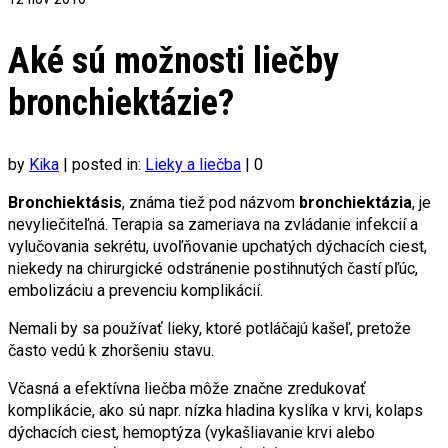
Aké sú možnosti liečby
bronchiektázie?
by
Kika
|
posted in:
Lieky a liečba
|
0
Bronchiektásis
, známa tiež pod názvom
bronchiektázia
, je
nevyliečiteľná. Terapia sa zameriava na zvládanie infekcií a
vylučovania sekrétu, uvoľňovanie upchatých dýchacích ciest,
niekedy na chirurgické odstránenie postihnutých častí pľúc,
embolizáciu a prevenciu komplikácií.
Nemali by sa používať lieky, ktoré potláčajú kašeľ, pretože
často vedú k zhoršeniu stavu.
Včasná a efektívna liečba môže značne zredukovať
komplikácie, ako sú napr. nízka hladina kyslíka v krvi, kolaps
dýchacích ciest, hemoptýza (vykašliavanie krvi alebo