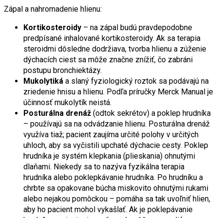
Zápal a nahromadenie hlienu:
Kortikosteroidy
– na zápal budú pravdepodobne
predpísané inhalované kortikosteroidy. Ak sa terapia
steroidmi dôsledne dodržiava, tvorba hlienu a zúženie
dýchacích ciest sa môže značne znížiť, čo zabráni
postupu bronchiektázy.
Mukolytiká
a slaný fyziologický roztok sa podávajú na
zriedenie hnisu a hlienu. Podľa príručky Merck Manual je
účinnosť mukolytík neistá.
Posturálna drenáž
(odtok sekrétov) a poklep hrudníka
– používajú sa na odvádzanie hlienu. Posturálna drenáž
využíva tiaž; pacient zaujíma určité polohy v určitých
uhloch, aby sa vyčistili upchaté dýchacie cesty. Poklep
hrudníka je systém klepkania (plieskania) ohnutými
dlaňami. Niekedy sa to nazýva fyzikálna terapia
hrudníka alebo poklepkávanie hrudníka. Po hrudníku a
chrbte sa opakovane búcha miskovito ohnutými rukami
alebo nejakou pomôckou – pomáha sa tak uvoľniť hlien,
aby ho pacient mohol vykašlať. Ak je poklepávanie