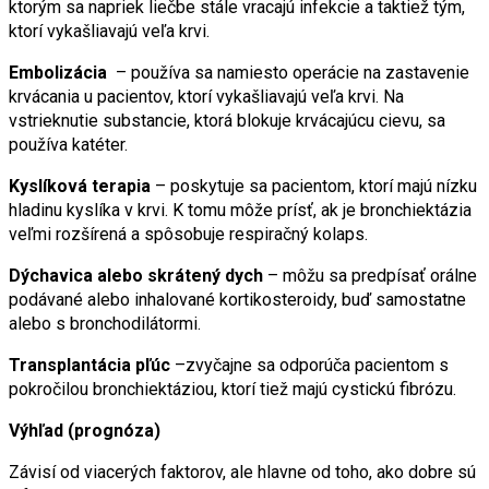
ktorým sa napriek liečbe stále vracajú infekcie a taktiež tým,
ktorí vykašliavajú veľa krvi.
Embolizácia
– používa sa namiesto operácie na zastavenie
krvácania u pacientov, ktorí vykašliavajú veľa krvi. Na
vstrieknutie substancie, ktorá blokuje krvácajúcu cievu, sa
používa katéter.
Kyslíková terapia
– poskytuje sa pacientom, ktorí majú nízku
hladinu kyslíka v krvi. K tomu môže prísť, ak je bronchiektázia
veľmi rozšírená a spôsobuje respiračný kolaps.
Dýchavica alebo skrátený dych
– môžu sa predpísať orálne
podávané alebo inhalované kortikosteroidy, buď samostatne
alebo s bronchodilátormi.
Transplantácia pľúc
–zvyčajne sa odporúča pacientom s
pokročilou bronchiektáziou, ktorí tiež majú cystickú fibrózu.
Výhľad (prognóza)
Závisí od viacerých faktorov, ale hlavne od toho, ako dobre sú