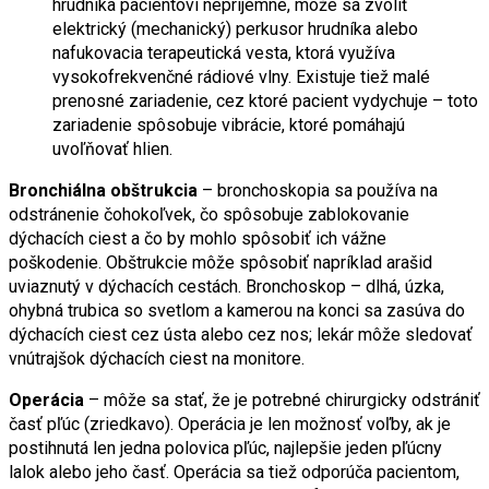
hrudníka pacientovi nepríjemné, môže sa zvoliť
elektrický (mechanický) perkusor hrudníka alebo
nafukovacia terapeutická vesta, ktorá využíva
vysokofrekvenčné rádiové vlny. Existuje tiež malé
prenosné zariadenie, cez ktoré pacient vydychuje – toto
zariadenie spôsobuje vibrácie, ktoré pomáhajú
uvoľňovať hlien.
Bronchiálna obštrukcia
– bronchoskopia sa používa na
odstránenie čohokoľvek, čo spôsobuje zablokovanie
dýchacích ciest a čo by mohlo spôsobiť ich vážne
poškodenie. Obštrukcie môže spôsobiť napríklad arašid
uviaznutý v dýchacích cestách. Bronchoskop – dlhá, úzka,
ohybná trubica so svetlom a kamerou na konci sa zasúva do
dýchacích ciest cez ústa alebo cez nos; lekár môže sledovať
vnútrajšok dýchacích ciest na monitore.
Operácia
– môže sa stať, že je potrebné chirurgicky odstrániť
časť pľúc (zriedkavo). Operácia je len možnosť voľby, ak je
postihnutá len jedna polovica pľúc, najlepšie jeden pľúcny
lalok alebo jeho časť. Operácia sa tiež odporúča pacientom,