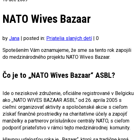
NATO Wives Bazaar
by
Jana
|
posted in:
Priatelia slaných detí
|
0
Spotešením Vám oznamujeme, že sme sa tento rok zapojili
do medzinárodného projektu NATO Wives Bazaar.
Čo je to „NATO Wives Bazaar“ ASBL?
Ide o neziskové združenie, oficiálne registrované v Belgicku
ako ,,NATO WIVES BAZAAR ASBL“ od 26. aprila 2005 s
cieľmi: organizovať aktivity a spoločenské akcie s cieľom
získať finančné prostriedky na charitatívne účely a zapojiť
manželky a partnerov príslušníkov centrály NATO, s cieľom
podporiť priateľstvo v rámci tejto medzinárodnej komunity.
Hlavnou udalosťou roka je ,,Bazaar“, ktorý sa tradične koná