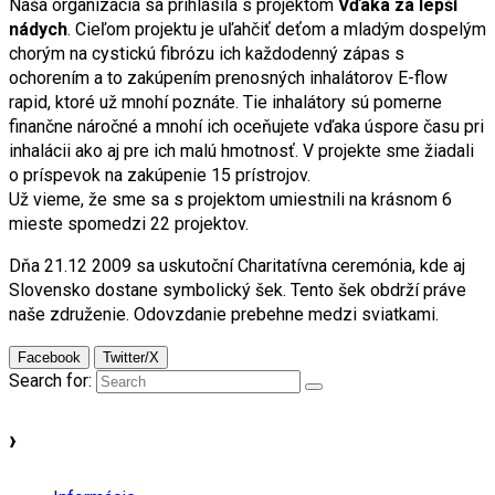
Naša organizácia sa prihlásila s projektom
Vďaka za lepší
nádych
. Cieľom projektu je uľahčiť deťom a mladým dospelým
chorým na cystickú fibrózu ich každodenný zápas s
ochorením a to zakúpením prenosných inhalátorov E-flow
rapid, ktoré už mnohí poznáte. Tie inhalátory sú pomerne
finančne náročné a mnohí ich oceňujete vďaka úspore času pri
inhalácii ako aj pre ich malú hmotnosť. V projekte sme žiadali
o príspevok na zakúpenie 15 prístrojov.
Už vieme, že sme sa s projektom umiestnili na krásnom 6
mieste spomedzi 22 projektov.
Dňa 21.12 2009 sa uskutoční Charitatívna ceremónia, kde aj
Slovensko dostane symbolický šek. Tento šek obdrží práve
naše združenie. Odovzdanie prebehne medzi sviatkami.
Facebook
Twitter/X
Search for:
›