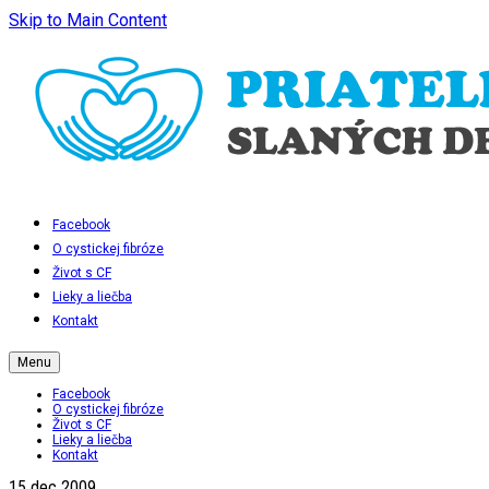
Skip to Main Content
Facebook
O cystickej fibróze
Život s CF
Lieky a liečba
Kontakt
Menu
Facebook
O cystickej fibróze
Život s CF
Lieky a liečba
Kontakt
15
dec 2009