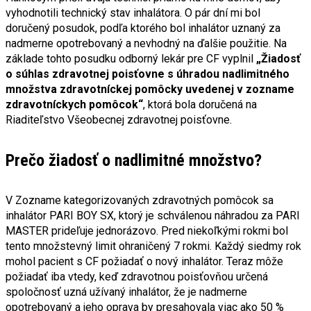
vyhodnotili technický stav inhalátora. O pár dní mi bol
doručený posudok, podľa ktorého bol inhalátor uznaný za
nadmerne opotrebovaný a nevhodný na ďalšie použitie. Na
základe tohto posudku odborný lekár pre CF vyplnil
„Žiadosť
o súhlas zdravotnej poisťovne s úhradou nadlimitného
množstva zdravotníckej pomôcky uvedenej v zozname
zdravotníckych pomôcok“
, ktorá bola doručená na
Riaditeľstvo Všeobecnej zdravotnej poisťovne.
Prečo žiadosť o nadlimitné množstvo?
V Zozname kategorizovaných zdravotných pomôcok sa
inhalátor PARI BOY SX, ktorý je schválenou náhradou za PARI
MASTER prideľuje jednorázovo. Pred niekoľkými rokmi bol
tento množstevný limit ohraničený 7 rokmi. Každý siedmy rok
mohol pacient s CF požiadať o nový inhalátor. Teraz môže
požiadať iba vtedy, keď zdravotnou poisťovňou určená
spoločnosť uzná užívaný inhalátor, že je nadmerne
opotrebovaný a jeho oprava by presahovala viac ako 50 %