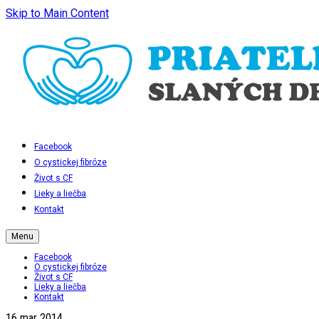
Skip to Main Content
Facebook
O cystickej fibróze
Život s CF
Lieky a liečba
Kontakt
Menu
Facebook
O cystickej fibróze
Život s CF
Lieky a liečba
Kontakt
16
mar 2014