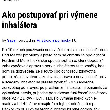
Ako postupovať pri výmene
inhalátora
by
Saša
|
posted in:
Prístroje a pomôcky
|
0
Po 10 rokoch používania som začala mať s mojím inhalátorom
Pari Master problémy a preto som sa obrátila na spoločnosť
Ferdinand Menzl, lekárska spoločnosť, s.r.o, ktorá doposiaľ
zabezpečovala opravu a servis inhalátorov tejto značky, kde
som sa dozvedela, že s touto spoločnosťou zdravotná
poisťovňa neuzatvorila zmluvu na opravu a servis inhalátorov
a uvedený inhalátor sa prestal vyrábať. Zo Všeobecnej
zdravotnej poisťovne, po preskúmaní situácie, mi oznámili, že
vykonávať servis, prípadne posudzovať funkčnosť inhalátorov
bude VZP ZDRAV-TECH, s.r.o. Po výmene niekoľkých e-
mailov a telefonátov s majiteľom tejto spoločnosti s p.
Hankócym prišli dvaja technici priamo ku mne domov, aby